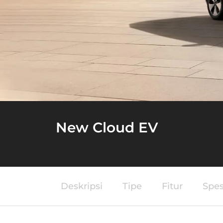
New Cloud EV
Deskripsi
Tipe
Fitur
Spes